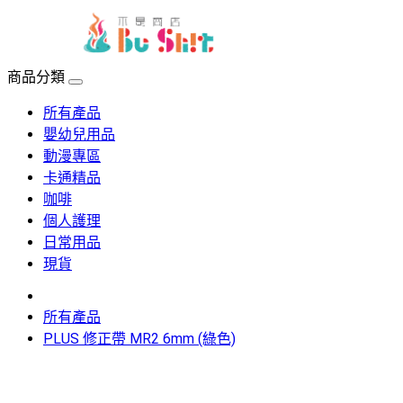
menu
商品分類
所有產品
嬰幼兒用品
動漫專區
卡通精品
咖啡
個人護理
日常用品
現貨
所有產品
PLUS 修正帶 MR2 6mm (綠色)