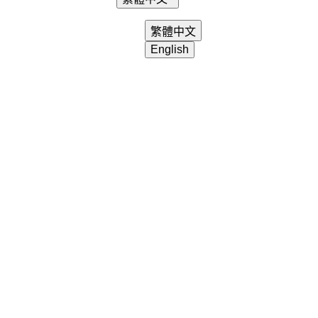
login
search
shopping_cart
繁體中文
English