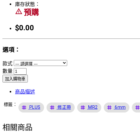
庫存狀態：
warning_amber
預購
$0.00
選項：
款式
數量
加入購物車
商品描述
標籤：
tag
tag
tag
tag
ta
PLUS
修正帶
MR2
6mm
相關商品