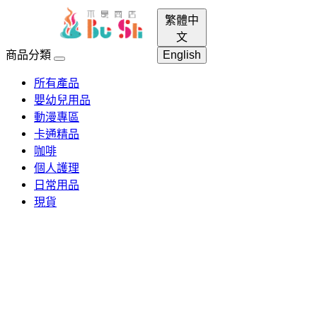
繁體中
menu
login
search
shopping_cart
文
商品分類
English
所有產品
嬰幼兒用品
動漫專區
卡通精品
咖啡
個人護理
日常用品
現貨