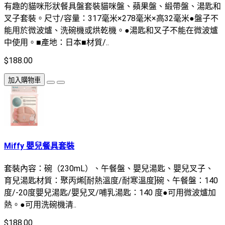
有趣的貓咪形狀餐具盤套裝貓咪盤、蘋果盤、緞帶盤、湯匙和
叉子套裝。尺寸/容量：317毫米×278毫米×高32毫米●盤子不
能用於微波爐、洗碗機或烘乾機。●湯匙和叉子不能在微波爐
中使用。■產地：日本■材質/..
$188.00
加入購物車
Miffy 嬰兒餐具套裝
套裝內容：碗（230mL）、午餐盤、嬰兒湯匙、嬰兒叉子、
育兒湯匙材質：聚丙烯[耐熱溫度/耐寒溫度]碗、午餐盤：140
度/-20度嬰兒湯匙/嬰兒叉/哺乳湯匙：140 度●可用微波爐加
熱。●可用洗碗機清..
$188.00