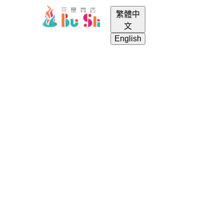
繁體中
menu
login
search
shopping_cart
文
English