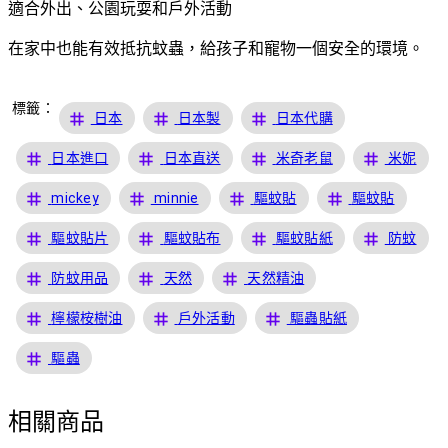
適合外出、公園玩耍和戶外活動
在家中也能有效抵抗蚊蟲，給孩子和寵物一個安全的環境。
標籤：
tag
tag
tag
日本
日本製
日本代購
tag
tag
tag
tag
日本進口
日本直送
米奇老鼠
米妮
tag
tag
tag
tag
mickey
minnie
驅蚊貼
驅蚊貼
tag
tag
tag
tag
驅蚊貼片
驅蚊貼布
驅蚊貼紙
防蚊
tag
tag
tag
防蚊用品
天然
天然精油
tag
tag
tag
檸檬桉樹油
戶外活動
驅蟲貼紙
tag
驅蟲
相關商品