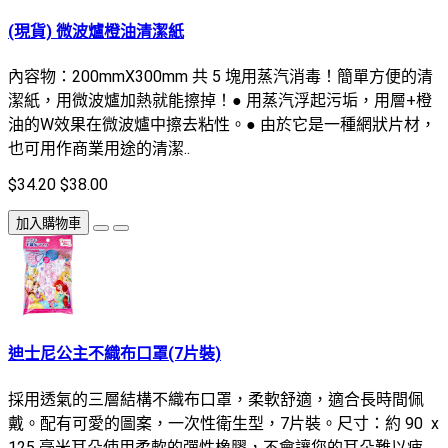
(現貨) 微波爐橙油清潔紙
內容物：200mmX300mm 共 5 塊用蒸汽消毒！簡單方便的清
潔紙，用微波爐加熱就能擦掉！● 用蒸汽浮起污垢，用層+橙
油的W效果在微波爐中擦去粘性。● 由於它是一種網狀片材，
也可用作商業用途的清潔..
$34.20
$38.00
加入購物車
迪士尼公主不織布口罩(7片裝)
採用透氣的三層結構不織布口罩，柔軟舒適，適合長時間佩
戴。配有可愛的圖案，一次性衛生型，7片裝。尺寸：約 90 x
125 毫米耳朵使用柔軟的彈性橡膠，不會讓您的耳朵難以疲