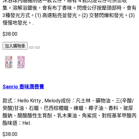
沐浴球內隨機附送一款公仔，總有 4 款閃燈公仔可供您收
集。溶解浴鹽後，會有布丁香味。閃燈公仔按壓頭部時，會有
3種發光方式。(1) 高速點亮並發光。(2) 交替閃爍和發光。(3)
慢慢地發光。..
$38.00
加入購物車
Sanrio 香味潤唇膏
款式：Hello Kitty , Melody成份：凡士林、礦物油、三(辛酸/
癸酸)甘油、石蠟、巴西棕櫚蠟、蜂蠟、椰子油、香料、玻尿
酸鈉、醋酸酸性生育酚、乳木果油、角鯊烷、對羥基苯甲酸丙
酯味道：Hel..
$38.00