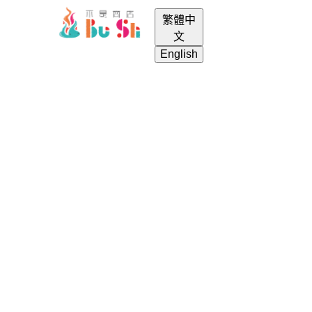
繁體中
menu
login
search
shopping_cart
文
English