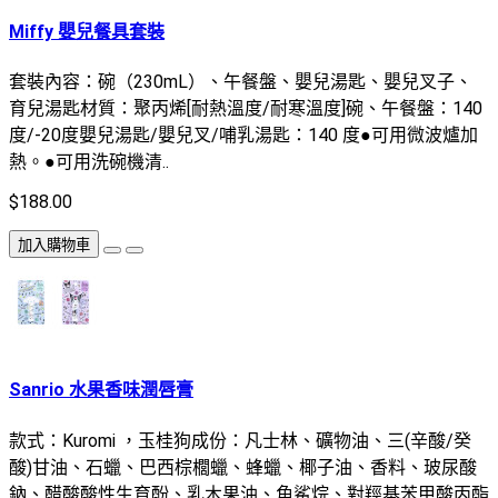
Miffy 嬰兒餐具套裝
套裝內容：碗（230mL）、午餐盤、嬰兒湯匙、嬰兒叉子、
育兒湯匙材質：聚丙烯[耐熱溫度/耐寒溫度]碗、午餐盤：140
度/-20度嬰兒湯匙/嬰兒叉/哺乳湯匙：140 度●可用微波爐加
熱。●可用洗碗機清..
$188.00
加入購物車
Sanrio 水果香味潤唇膏
款式：Kuromi ，玉桂狗成份：凡士林、礦物油、三(辛酸/癸
酸)甘油、石蠟、巴西棕櫚蠟、蜂蠟、椰子油、香料、玻尿酸
鈉、醋酸酸性生育酚、乳木果油、角鯊烷、對羥基苯甲酸丙酯