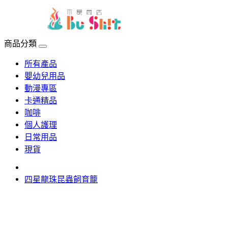
menu
商品分類
所有產品
嬰幼兒用品
動漫專區
卡通精品
咖啡
個人護理
日常用品
現貨
四星龍珠昆蟲飼育籠