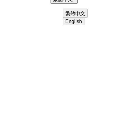
login
search
shopping_cart
繁體中文
English