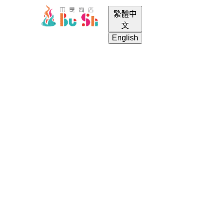
繁體中
menu
login
search
shopping_cart
文
English