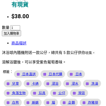
有現貨
$38.00
數量
加入購物車
商品描述
沐浴球內隨機附送一款公仔，總共有 5 款公仔供你
收集。
溶解浴鹽後，可以享受紫色葡萄香味。
標籤：
tag
tag
tag
日本直送
日本代購
日本
tag
tag
tag
tag
tag
兒童
卡通
浸浴
浸水
洗澡
tag
tag
tag
tag
角落生物
玩具
公仔
現貨
tag
tag
tag
tag
tag
白熊
蜥蜴
貓
企鵝
炸豬排