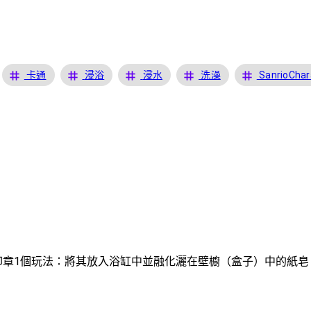
tag
tag
tag
tag
tag
卡通
浸浴
浸水
洗澡
SanrioChar
個，印章1個玩法：將其放入浴缸中並融化灑在壁櫥（盒子）中的