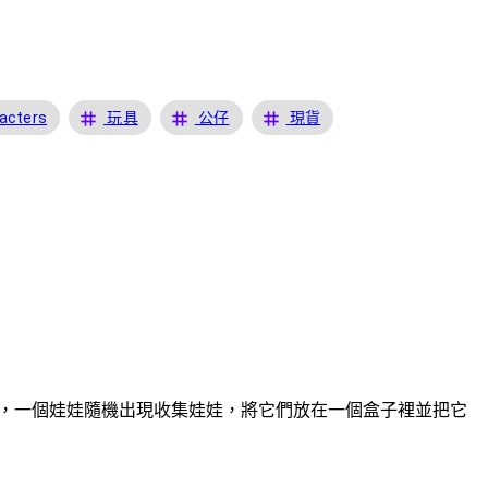
tag
tag
tag
acters
玩具
公仔
現貨
紙皂，一個娃娃隨機出現收集娃娃，將它們放在一個盒子裡並把它