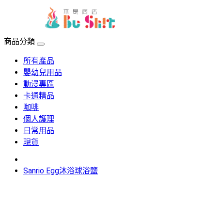
menu
商品分類
所有產品
嬰幼兒用品
動漫專區
卡通精品
咖啡
個人護理
日常用品
現貨
Sanrio Egg沐浴球浴鹽