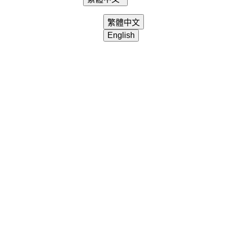
login
search
shopping_cart
繁體中文
English