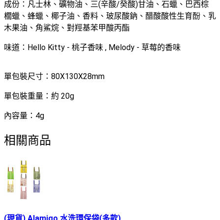
成份：凡士林、礦物油、三(辛酸/癸酸)甘油、石蠟、巴西棕
櫚蠟、蜂蠟、椰子油、香料、玻尿酸鈉、醋酸酸性生育酚、乳
木果油、角鯊烷、對羥基苯甲酸丙酯
味道：Hello Kitty - 桃子香味 , Melody - 草莓的香味
單包裝尺寸：80X130X28mm
單包裝重量：約 20g
內容量：4g
相關商品
(現貨) Alamigo 水洗環保袋(多款)