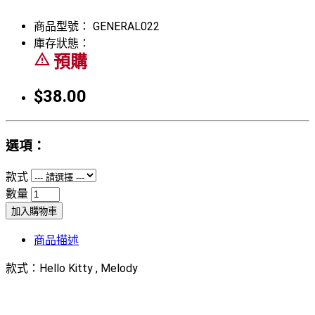
商品型號：
GENERAL022
庫存狀態：
warning_amber
預購
$38.00
選項：
款式
數量
加入購物車
商品描述
款式：Hello Kitty , Melody