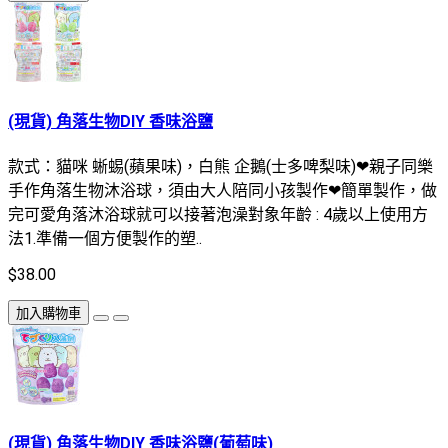
(現貨) 角落生物DIY 香味浴鹽
款式：貓咪 蜥蜴(蘋果味)，白熊 企鵝(士多啤梨味)❤親子同樂
手作角落生物沐浴球，須由大人陪同小孩製作❤簡單製作，做
完可愛角落沐浴球就可以接著泡澡對象年齡 : 4歲以上使用方
法1.準備一個方便製作的塑..
$38.00
加入購物車
(現貨) 角落生物DIY 香味浴鹽(葡萄味)