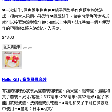
❤一次制作5個角落生物角色❤親子同樂手作角落生物沐浴
球，須由大人陪同小孩製作❤簡單製作，做完可愛角落沐浴球
就可以接著泡澡對象年齡 : 4歲以上使用方法1.準備一個方便製
作的塑膠袋2.將入浴劑A、入浴劑..
$48.00
加入購物車
Hello Kitty 造型餐具套裝
有趣的貓咪形狀餐具盤套裝貓咪盤、蘋果盤、緞帶盤、湯匙和
叉子套裝。尺寸/容量：317毫米×278毫米×高32毫米●盤子不
能用於微波爐、洗碗機或烘乾機。●湯匙和叉子不能在微波爐
中使用。■產地：日本■材質/..