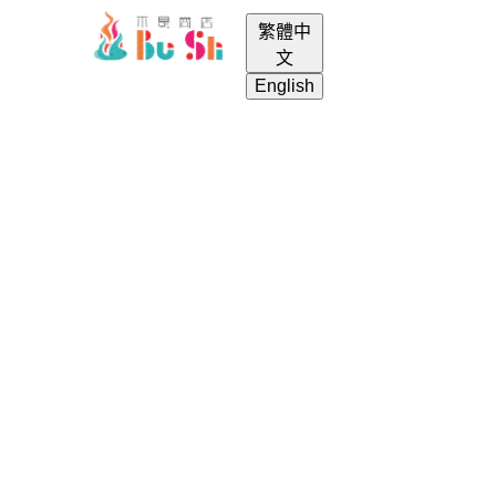
繁體中
menu
login
search
shopping_cart
文
English