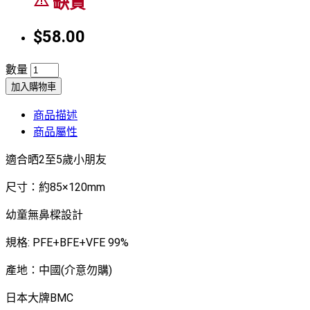
缺貨
$58.00
數量
加入購物車
商品描述
商品屬性
適合晒2至5歲小朋友
尺寸：約85×120mm
幼童無鼻樑設計
規格: PFE+BFE+VFE 99%
產地：中國(介意勿購)
日本大牌BMC