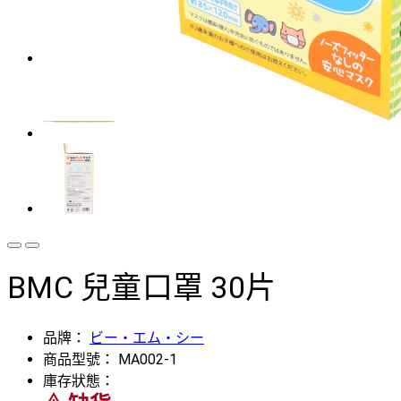
BMC 兒童口罩 30片
品牌：
ビー・エム・シー
商品型號：
MA002-1
庫存狀態：
warning_amber