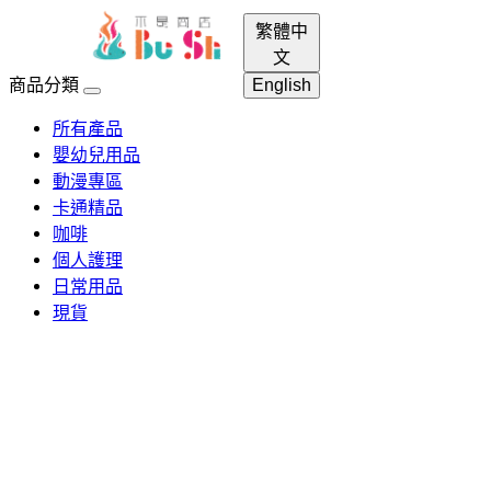
繁體中
menu
login
search
shopping_cart
文
商品分類
English
所有產品
嬰幼兒用品
動漫專區
卡通精品
咖啡
個人護理
日常用品
現貨