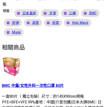
能
標籤：
tag
tag
tag
tag
日本直送
兒童
口罩
BMC
tag
tag
tag
tag
舒適
高質
抵買
Kids Mask
tag
Mask
相關商品
BMC 中童/女性外科一次性口罩 80片
一盒80片（ 獨立包裝）尺寸：約145X90mm規格:
PFE+BFE+VFE 99%產地：中國(介意勿購)日本大牌BMC- 日