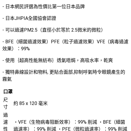
- 日本網民評選為性價比第一位日本品牌
- 日本JHPIA全國協會認證
- 可以過濾PM2.5（直徑小於等於 2.5微米的微粒）
- BFE（細菌過濾效果）PFE（粒子過濾效果）VFE（病毒過濾
效果）：99%
- 使用｛超高性能無紡布｝透氣唔焗，高吸水率，乾爽
- 獨特鼻線設計和物料, 更貼合面部,抑制呼氣時令眼鏡產生的
霧氣
口罩
尺
約 85 x 120 毫米
寸
過
濾
・VFE（生物病毒阻斷效率）：99% 削減 ・BFE（細菌
性
過濾率）：99% 削減 ・PFE（微粒過濾率）：99% 削減